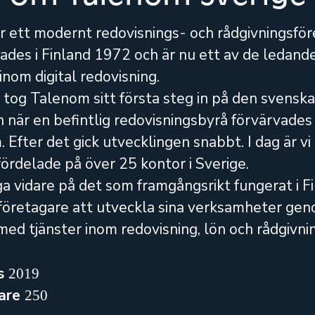
 ett modernt redovisnings- och rådgivningsfö
des i Finland 1972 och är nu ett av de ledand
inom digital redovisning.
 tog Talenom sitt första steg in på den svenska
när en befintlig redovisningsbyrå förvärvades 
 Efter det gick utvecklingen snabbt. I dag är v
fördelade på över 25 kontor i Sverige.
gga vidare på det som framgångsrikt fungerat i F
 företagare att utveckla sina verksamheter gen
 med tjänster inom redovisning, lön och rådgivni
s
2019
are
250