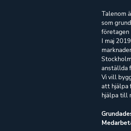
Talenom är
som grunda
företagen 
I maj 2019
marknaden 
Stockholm.
anställda 
Vi vill by
att hjälpa
hjälpa till
Grundade
Medarbet