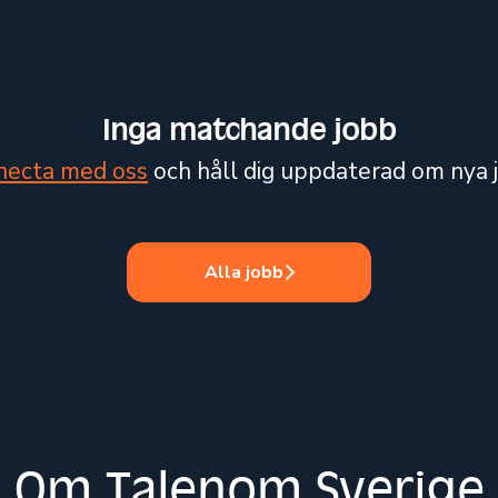
Inga matchande jobb
necta med oss
och håll dig uppdaterad om nya 
Alla jobb
Om Talenom Sverige