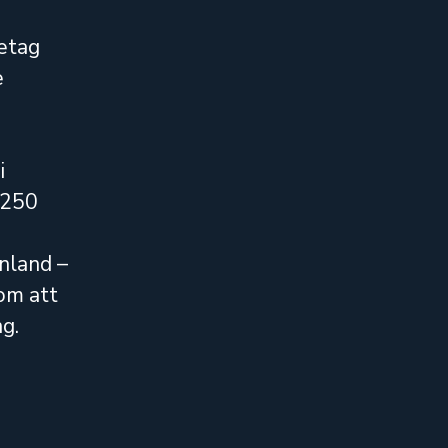
retag
e
i
i 250
inland –
om att
ng.