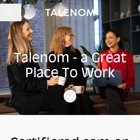
Dela sidan
KARRIÄRMENY
Talenom - a Great
Place To Work
Skrolla för mer innehåll