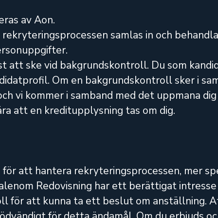
eras av Aon.
r rekryteringsprocessen samlas in och behand
ersonuppgifter.
att ske vid bakgrundskontroll. Du som kandid
ndidatprofil. Om en bakgrundskontroll sker i 
 och vi kommer i samband med det uppmana dig 
a att en kreditupplysning tas om dig.
 för att hantera rekryteringsprocessen, mer spe
 Talenom Redovisning har ett berättigat intress
oll för att kunna ta ett beslut om anställning.
nödvändigt för detta ändamål. Om du erbjuds o