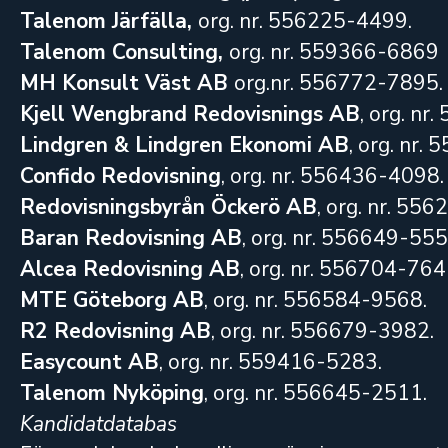
Talenom Järfälla,
org. nr. 556225-4499.
Talenom Consulting,
org. nr. 559366-6869
MH Konsult Väst AB
org.nr. 556772-7895.
Kjell Wengbrand Redovisnings AB
, org. nr
Lindgren & Lindgren Ekonomi AB
, org. nr.
Confido Redovisning
, org. nr. 556436-4098.
Redovisningsbyrån Öckerö AB
, org. nr. 55
Baran Redovisning AB
, org. nr. 556649-555
Alcea Redovisning AB
, org. nr. 556704-764
MTE Göteborg AB
, org. nr. 556584-9568.
R2 Redovisning AB
, org. nr. 556679-3982.
Easycount AB
, org. nr. 559416-5283.
Talenom Nyköping
, org. nr. 556645-2511.
Kandidatdatabas