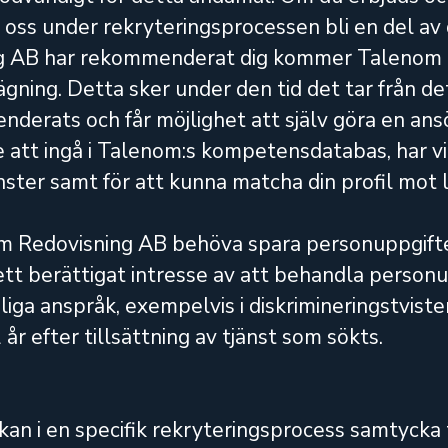
 oss under rekryteringsprocessen bli en del av 
ning AB har rekommenderat dig kommer Talenom
ning. Detta sker under den tid det tar från de
nderats och får möjlighet att själv göra en ans
e att ingå i Talenom:s kompetensdatabas, har vi 
nster samt för att kunna matcha din profil mot l
om Redovisning AB behöva spara personuppgifter
tt berättigat intresse av att behandla personu
liga anspråk, exempelvis i diskrimineringstvister
r efter tillsättning av tjänst som sökts.
 i en specifik rekryteringsprocess samtycka ti