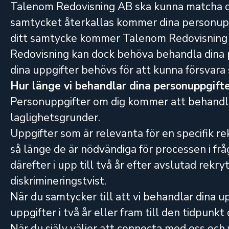
Talenom Redovisning AB ska kunna matcha dig
samtycket återkallas kommer dina personuppg
ditt samtycke kommer Talenom Redovisning in
Redovisning kan dock behöva behandla dina 
dina uppgifter behövs för att kunna försvara 
Hur länge vi behandlar dina personuppgift
Personuppgifter om dig kommer att behandlas
laglighetsgrunder.
Uppgifter som är relevanta för en specifik r
så länge de är nödvändiga för processen i fråg
därefter i upp till två år efter avslutad rekry
diskrimineringstvist.
När du samtycker till att vi behandlar dina u
uppgifter i två år eller fram till den tidpunkt
När du själv väljer att connecta med oss och v