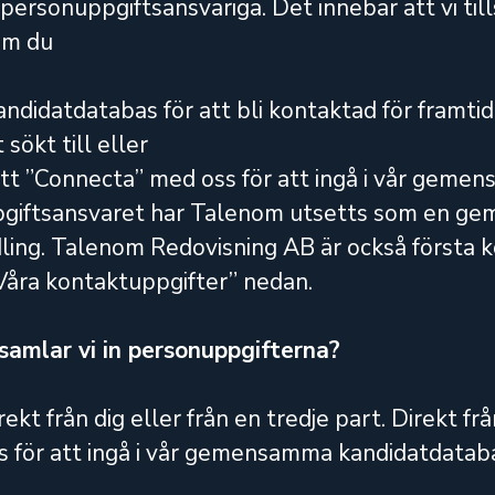
personuppgiftsansvariga. Det innebär att vi ti
om du
andidatdatabas för att bli kontaktad för framti
sökt till eller
lt att ”Connecta” med oss för att ingå i vår gem
ftsansvaret har Talenom utsetts som en geme
. Talenom Redovisning AB är också första kont
”Våra kontaktuppgifter” nedan.
samlar vi in personuppgifterna?
ekt från dig eller från en tredje part. Direkt fr
 för att ingå i vår gemensamma kandidatdatabas,