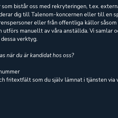
r som bistår oss med rekryteringen, t.ex. extern
 dig till Talenom-koncernen eller till en speci
erenspersoner eller från offentliga källor såso
h utförs manuellt av våra anställda. Vi samlar 
a dessa verktyg.
s när du är kandidat hos oss?
onnummer
h fritextfält som du själv lämnat i tjänsten via