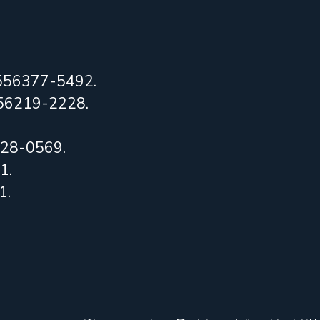
. 556377-5492.
 556219-2228.
6228-0569.
1.
1.