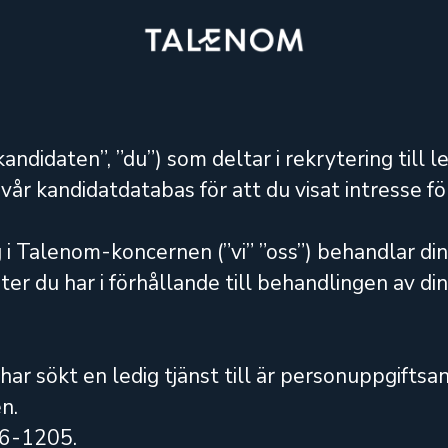
(”kandidaten”, ”du”) som deltar i rekrytering till
r kandidatdatabas för att du visat intresse f
g i Talenom-koncernen (”vi” ”oss”) behandlar di
r du har i förhållande till behandlingen av di
 sökt en ledig tjänst till är personuppgiftsan
n.
56-1205.