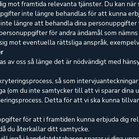
 mot framtida relevanta tjänster. Du kan när 
ifter inte längre behandlas för att kunna erbj
te längre att behandla dina personuppgifter f
personuppgifter för andra ändamål som nämns i
sig mot eventuella rättsliga anspråk, exempelvis
er
 av oss så länge det är nödvändigt med hänsyn
ekryteringsprocess, så som intervjuanteckningar
a (om du inte samtycker till att vi sparar dina 
teringsprocess. Detta för att vi ska kunna tillva
ppgifter för att i framtiden kunna erbjuda dig r
 då du återkallar ditt samtycke.
ill ingå i kandidatdatabasen sparar vi dina uppgif