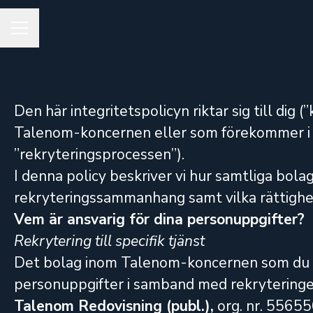
KARRIÄRMENY
Den här integritetspolicyn riktar sig till dig 
Talenom-koncernen eller som förekommer i vå
”rekryteringsprocessen”).
I denna policy beskriver vi hur samtliga bola
rekryteringssammanhang samt vilka rättighete
Vem är ansvarig för dina personuppgifter?
Rekrytering till specifik tjänst
Det bolag inom Talenom-koncernen som du har
personuppgifter i samband med rekryteringe
Talenom Redovisning (publ.),
org. nr. 5565